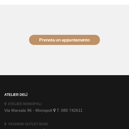
Prenota un appuntamento
ATELIER DELÌ
ATELIER MONOPOLI
Via Marsala 96 - Monopoli
T. 080 742611
FASHION OUTLET BARI