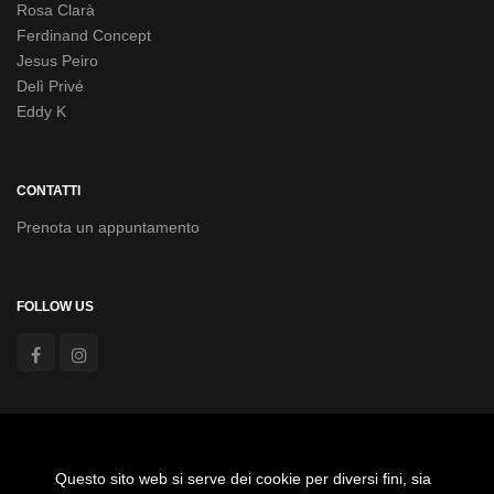
Rosa Clarà
Ferdinand Concept
Jesus Peiro
Delì Privé
Eddy K
CONTATTI
Prenota un appuntamento
FOLLOW US
Agevolazioni anno 2020 Aiuti Covid19 - Fondo di Garanzia
PMI, Aiuto di Stato
Questo sito web si serve dei cookie per diversi fini, sia