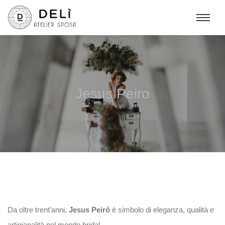
Jesus Peiro
Da oltre trent’anni,
Jesus Peiró
è simbolo di eleganza, qualità e
artigianalità nel mondo bridal.