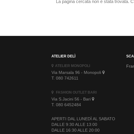
La pagina cercata non è stata trovata.
C
ATELIER DELÌ
SCA
ATELIER MONOPOLI
Fran
Via Marsala 96 - Monopoli
T. 080 742611
FASHION OUTLET BARI
Via S.Jacini 56 - Bari
T. 080 6452484
APERTI DAL LUNEDÌ AL SABATO
DALLE 9:30 ALLE 13:00
DALLE 16:30 ALLE 20:00