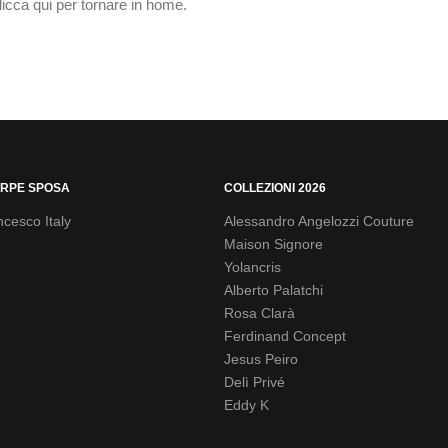
licca qui
per tornare in home.
RPE SPOSA
COLLEZIONI 2026
cesco Italy
Alessandro Angelozzi Couture
Maison Signore
Yolancris
Alberto Palatchi
Rosa Clarà
Ferdinand Concept
Jesus Peiro
Delì Privé
Eddy K