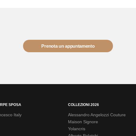
Prenota un appuntamento
RPE SPOSA
COLLEZIONI 2026
cesco Italy
Alessandro Angelozzi Couture
Maison Signore
Yolancris
Alberto Palatchi