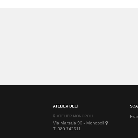
ATELIER DELÌ
SCA
ATELIER MONOPOLI
Fran
Via Marsala 96 - Monopoli
T. 080 742611