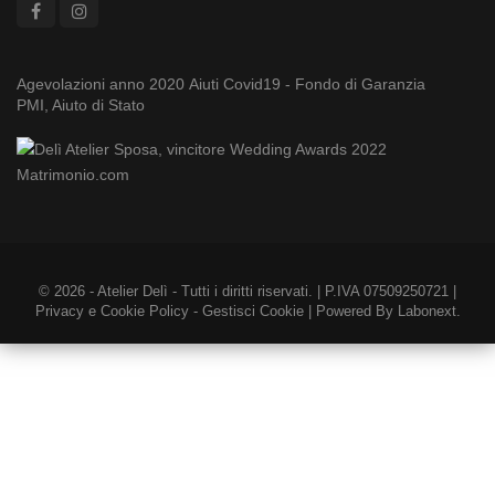
Agevolazioni anno 2020 Aiuti Covid19 - Fondo di Garanzia
PMI, Aiuto di Stato
© 2026 - Atelier Delì - Tutti i diritti riservati. | P.IVA 07509250721 |
Privacy e Cookie Policy
-
Gestisci Cookie
| Powered By
Labonext
.