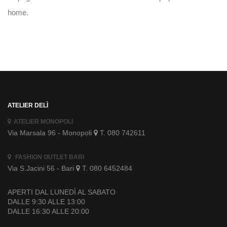
home.
ATELIER DELÌ
ATELIER MONOPOLI
Via Marsala 96 - Monopoli
T. 080 742611
FASHION OUTLET BARI
Via S.Jacini 56 - Bari
T. 080 6452484
APERTI DAL LUNEDÌ AL SABATO
DALLE 9:30 ALLE 13:00
DALLE 16:30 ALLE 20:00